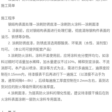
施工简单
施工程序
钢结构表面处理—涂刷防锈底漆—涂刷防火涂料—涂刷面漆
1. 涂装前，应对钢结构表面进行处理打磨，彻底清除钢构件表面的
油污、铁锈等杂物。
2. 涂刷防锈底漆，防锈底漆选用醇酸类、环氧类（水性、溶剂型）
均可。（本公司可提供配套产品）
3.涂刷防火涂料，涂料开盖使用前，应将涂料充分搅拌均匀，如涂
料过稠时可适量加水稀释，加水量建议不过10%，稀释到宜涂装、不流
淌即可。本产品以喷涂、滚涂等方式为主，需进行多遍施工，遍厚度控
制在0.15mm内，待漆膜表干后再进行下一遍施工（以漆膜不沾手为
准，通常间隔4—8h），后续每遍施工厚度控制在0.2mm左右，直到达
到对应的耐火等级所需的标准厚度。
4.涂刷面漆，为提高防火涂料的理化性能，建议待漆膜干燥后在防
火涂料表面涂刷一层防火涂料专用面漆。