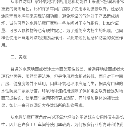
从水性防腐厂家环氧地坪漆的用途和功能性上来说它扮演着非常
重要的防潮角色，比如许多车间厂房除了使用水泥装修以外，还必须
涂刷环氧地坪漆来实现防潮功能，避免潮湿的气体对于产品造成损
坏，诚信可靠的水性防腐厂家称一些车间对于空气指数，比如含氧
量、可吸入颗粒物等也有硬性规定，为了避免室内扬尘的出现，也同
样会使用环氧地坪漆起到防尘作用，以此来达到耐磨和防尘的双重作
用。
二、美观
普通的水泥地面或者沙土地面美观性较差，若选择地板面或者大
理石地面等，虽然显得洁净，但是使用寿命相对较低，而且对于空间
厂房、健身房等并不适用，因此环氧地坪漆应运而生，据具有口碑的
水性防腐厂家家所言，环氧地坪漆的用途除了保护地面以外便是对地
面形成装饰，使地面与空间环境更加适配，同时增加整体的视觉效
果，如此一来可以满足大多数场所的装修需求。
从水性防腐厂家角度来说环氧地坪漆的用途既有实用性又有装饰
性，因此在许多工厂车间等使用率较高，为何被多行业所青睐和钟爱