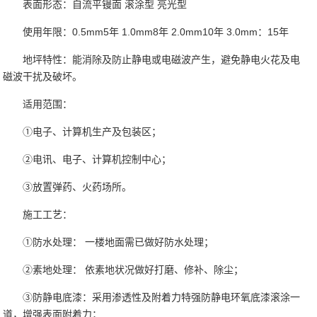
表面形态：自流平镘面 滚涂型 亮光型
使用年限：0.5mm5年 1.0mm8年 2.0mm10年 3.0mm：15年
地坪特性：能消除及防止静电或电磁波产生，避免静电火花及电
磁波干扰及破坏。
适用范围：
①电子、计算机生产及包装区；
②电讯、电子、计算机控制中心；
③放置弹药、火药场所。
施工工艺：
①防水处理： 一楼地面需已做好防水处理；
②素地处理： 依素地状况做好打磨、修补、除尘；
③防静电底漆：采用渗透性及附着力特强防静电环氧底漆滚涂一
道，增强表面附着力；