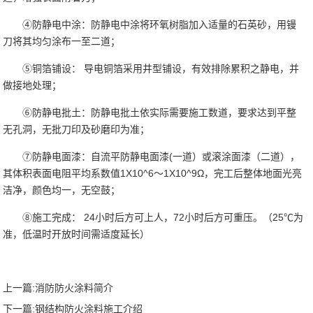
④防静电中涂：防静电中涂将环氧树脂加入适量的石英砂，用镘
刀将其均匀涂布一至二道；
⑤铜箔铺设： 导电铜箔采用井型铺设，有效排除累积之静电，并
做接地处理；
⑥防静电批土：防静电批土依实际需要施工数道，要求达到平整
无孔洞，无批刀印及砂磨印为准；
⑦防静电面漆：自流平防静电面漆(一道）或滚涂面漆（二道），
其体积表面电阻平均系数值1X10^6～1X10^9Ω，完工后整体地面光亮
洁净，颜色均一，无空鼓；
⑧施工完成： 24小时后方可上人，72小时后方可重压。（25℃为
准，低温时开放时间需适度延长）
上一篇:
消防防火涂料简介
下一篇:
钢结构防火涂料施工介绍