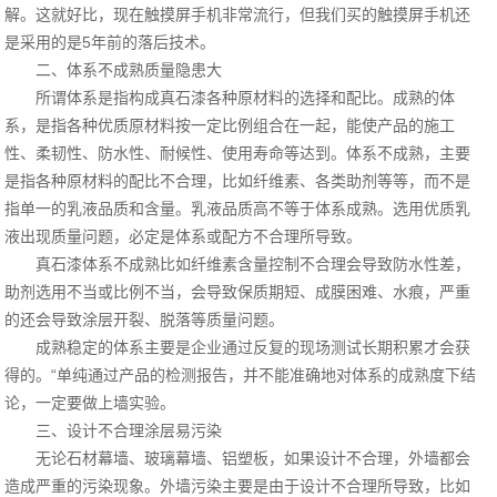
解。这就好比，现在触摸屏手机非常流行，但我们买的触摸屏手机还
是采用的是5年前的落后技术。
二、体系不成熟质量隐患大
所谓体系是指构成真石漆各种原材料的选择和配比。成熟的体
系，是指各种优质原材料按一定比例组合在一起，能使产品的施工
性、柔韧性、防水性、耐候性、使用寿命等达到。体系不成熟，主要
是指各种原材料的配比不合理，比如纤维素、各类助剂等等，而不是
指单一的乳液品质和含量。乳液品质高不等于体系成熟。选用优质乳
液出现质量问题，必定是体系或配方不合理所导致。
真石漆体系不成熟比如纤维素含量控制不合理会导致防水性差，
助剂选用不当或比例不当，会导致保质期短、成膜困难、水痕，严重
的还会导致涂层开裂、脱落等质量问题。
成熟稳定的体系主要是企业通过反复的现场测试长期积累才会获
得的。“单纯通过产品的检测报告，并不能准确地对体系的成熟度下结
论，一定要做上墙实验。
三、设计不合理涂层易污染
无论石材幕墙、玻璃幕墙、铝塑板，如果设计不合理，外墙都会
造成严重的污染现象。外墙污染主要是由于设计不合理所导致，比如