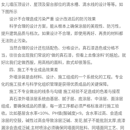
女儿墙压顶设计、屋顶及窗台部位的滴水槽、滴水线的设计等等。如
下图所示
设计不合理造成污染严重 设计改进后的防污效果
科学合理的设计方案，能从根本上确保涂层的美观性、防污性，
提升建筑品质与档次。如果设计不合理，即使用再好、再贵的材料都
无法防止污染。
当然合理的设计还包括配色、分格设计。真石漆选色或分格不
当，往往会出现我们常说的“做的真石漆，但看上去像涂料”的尴尬。就
好比我们定做西服，用高档的面料，款式却很落伍。
四、施工不专业成品效果差
外墙涂装是由材料、设计、施工组成的一个系统化的工程。专业
化的施工技术与科学化组织管理是获得优质成品的关键保障。
施工不专业做出的线条与勾缝 施工经验不足造成的色差与接茬
真石漆外墙涂层系统由基层、腻子层、底涂层、中涂层、面涂层
组成，要确保成品的质量，每一道工序都必须严格标准进行施工验
收。比如基层含水率<10%、PH值(酸碱度)<9。含水率过高、会造成
涂层的空鼓，碱性过高会导致涂层泛碱、发花;腻子不能批刮太厚;底漆
漏涂会造成泛碱;主材喷涂必须确保同墙面同批料、同墙面同工艺、同