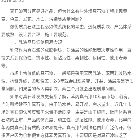
2019-05-22
真石漆百分百是好产品，但为什么有些外墙真石漆工程出现黄
变、色差、发花、水白、污染等质量问题?
做优质真石漆工程必须做系统化的考虑，选优质乳液、产品体系
要成熟、设计要合理、施工要规范。
一、乳液品质低使用寿命短
乳液作为真石漆的成膜物质，对涂层的性能起着决定性作用，直
接关系到保色性、抗水性、耐沾污性、柔韧性、耐候性、使用寿命
等。
市场上售价低的真石漆，一般都是采用苯丙乳液，苯丙乳液防水
性、抗紫外线、柔韧性差，2-3年就会出现黄变、开裂、涂层发黑等质
量问题。如果差的苯丙类乳液，两三个月就会出现质量问题。
如果对真石漆发展史有所了解，苯丙真石漆10年前市场上就有，
当时叫喷砂不叫真石漆，由于防水差、易开裂，需求量少。近几年市
场对真石漆认可度和需求量不断剧增，主要是由于纯丙、硅丙体系真
石漆的上市，产品的仿真度、施工性、涂层性能、使用寿命，比早的
苯丙类真石漆有质的改进和提升。真石漆的叫法也由此广泛传开。很
多客户因为价格便宜选择苯丙真石漆，主要原因是对真石漆缺乏了